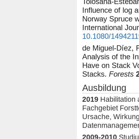
Tolosana-Esteba
Influence of log 
Norway Spruce wo
International Jou
10.1080/1494211
de Miguel-Díez, 
Analysis of the 
Have on Stack V
Stacks.
Forests
Ausbildung
2019
Habilitatio
Fachgebiet Forstt
Ursache, Wirkung,
Datenmanagemen
2009-2010
Studiu