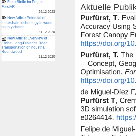
Freie Stelle im Projekt
Aktuelle Publi
ForstAR
29.12.2023
Purfürst, T
. Eva
New Article Potential of
blockchain technology in wood
Accuracy Using S
supply chains
31.12.2020
Forest Canopy E
New Article: Overview of
https://doi.org/
Global Long-Distance Road
Transportation of Industrial
Roundwood
Purfürst, T.
The 
31.12.2020
—Concept, Geogr
Optimisation.
For
https://doi.org/1
de Miguel-Díez F
Purfürst T
, Crem
3D simulation so
e0264414.
https:
Felipe de Miguel