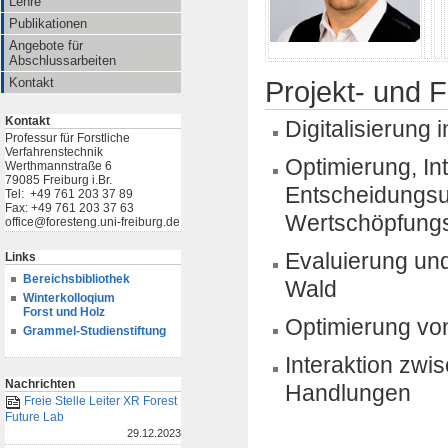
Lehre
Publikationen
Angebote für
Abschlussarbeiten
Kontakt
Projekt- und
Kontakt
Digitalisierung 
Professur für Forstliche
Verfahrenstechnik
Optimierung, In
Werthmannstraße 6
79085 Freiburg i.Br.
Entscheidungsun
Tel: +49 761 203 37 89
Fax: +49 761 203 37 63
Wertschöpfung
office@foresteng.uni-freiburg.de
Evaluierung un
Links
Bereichsbibliothek
Wald
Winterkolloqium
Forst und Holz
Optimierung vo
Grammel-Studienstiftung
Interaktion zwi
Nachrichten
Handlungen
Freie Stelle Leiter XR Forest
Future Lab
29.12.2023